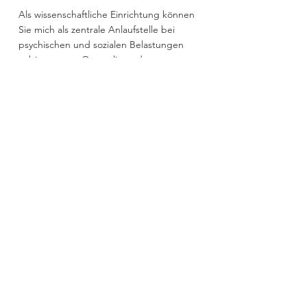
Als wissenschaftliche Einrichtung können
Sie mich als zentrale Anlaufstelle bei
psychischen und sozialen Belastungen
anbieten - vor Ort, online oder
telefonisch. Ziel ist die Stärkung der
Mitarbeitenden im Umgang mit privaten
wie beruflichen Anliegen.
Sitzungsdauer:
60 bis 90 Min.
Ort:
bei Ihrem Arbeitgeber, online oder
in meiner Praxis in Bietigheim-Bissingen
Kosten:
nach Vereinbarung im Rahmen
eines Vorgesprächs.
Sie haben zusätzliche Bedarfe
- oder ganz andere?
Gerne entwickle ich mit Ihnen zusammen
ein passendes Angebot. Eine
Kombination aus o.g. Leistungen wäre z.