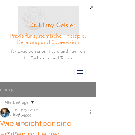
Praxis für systemische Therapie,
Beratung und Supervision
für Einzelpersonen, Paare und Familien
für Fachkräfte und Teams
Beitrag
Alle Beiträge
Dr. Linny Geisler
Alle Beiträge
14. Apr. 2024
Wie unsichtbar sind
Internetsucht
Frauen mit einer
Frauen