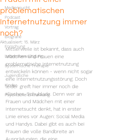
Mediensucht
problematischen
Podcast
Internetnutzung immer
Vortrag
noch?
Biografie
Aktualisiert:
15. März
Forschung
Mittlerweile ist bekannt, dass auch 
Lebensbewältigung
Mädchen und Frauen eine 
problematische Internetnutzung 
Systemische Therapie
entwickeln können - wenn nicht sogar 
Jugendliche
eine Internetnutzungsstörung. Doch 
Kinder
leider greift hier immer noch die 
Klischee-Schublade. Denn wer an 
Psychische Erkrankung
Frauen und Mädchen mit einer 
Internetsucht denkt, hat in erster 
Linie eines vor Augen: Social Media 
und Handys. Dabei gibt es auch bei 
Frauen die volle Bandbreite an 
Ausprägungen, die eine 